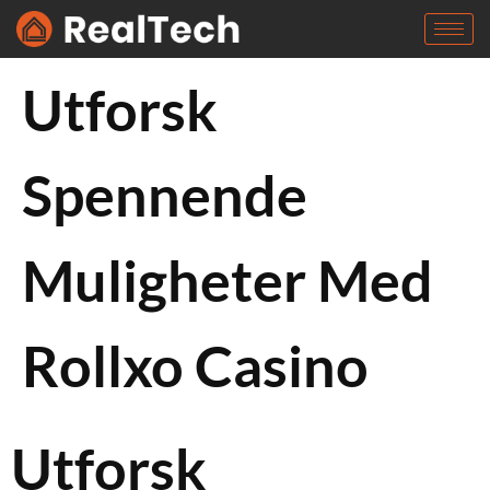
Utforsk
Spennende
Muligheter Med
Rollxo Casino
Utforsk