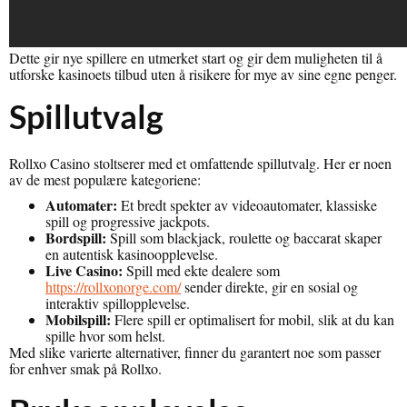
Dette gir nye spillere en utmerket start og gir dem muligheten til å
utforske kasinoets tilbud uten å risikere for mye av sine egne penger.
Spillutvalg
Rollxo Casino stoltserer med et omfattende spillutvalg. Her er noen
av de mest populære kategoriene:
Automater:
Et bredt spekter av videoautomater, klassiske
spill og progressive jackpots.
Bordspill:
Spill som blackjack, roulette og baccarat skaper
en autentisk kasinoopplevelse.
Live Casino:
Spill med ekte dealere som
https://rollxonorge.com/
sender direkte, gir en sosial og
interaktiv spillopplevelse.
Mobilspill:
Flere spill er optimalisert for mobil, slik at du kan
spille hvor som helst.
Med slike varierte alternativer, finner du garantert noe som passer
for enhver smak på Rollxo.