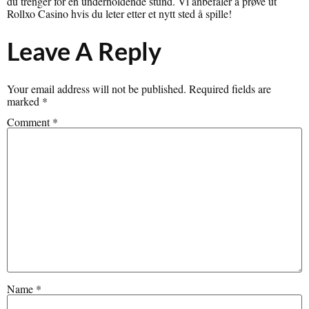
du trenger for en underholdende stund. Vi anbefaler å prøve ut
Rollxo Casino hvis du leter etter et nytt sted å spille!
Leave A Reply
Your email address will not be published.
Required fields are
marked
*
Comment
*
Name
*